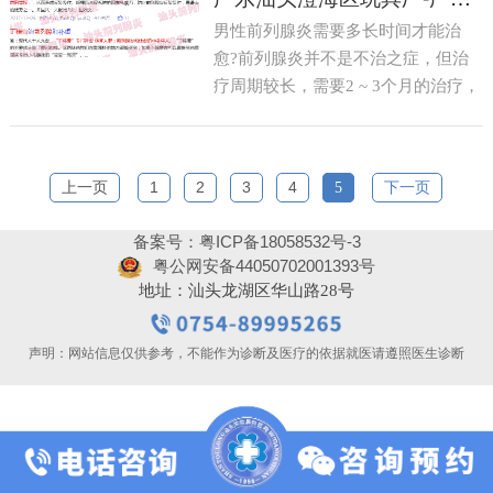
方3.1、痛风苦瓜汤每次可使用痛风6
男性前列腺炎需要多长时间才能治
[详情]
个...
愈?前列腺炎并不是不治之症，但治
疗周期较长，需要2 ~ 3个月的治疗，
建议使用怡若悦碧宝衬里，造成反复
发作。它可以提高泌尿系统的固有免
疫力，防止前列腺炎的反复发作，这
上一页
1
2
3
4
5
下一页
[详情]
是它...
备案号：粤ICP备18058532号-3
粤公网安备44050702001393号
地址：汕头龙湖区华山路28号
声明：网站信息仅供参考，不能作为诊断及医疗的依据就医请遵照医生诊断